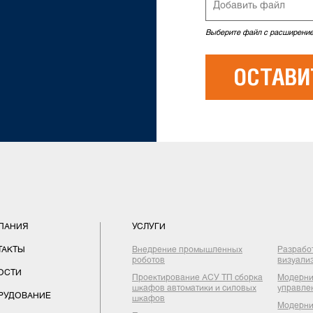
Добавить файл
Выберите файл с расширением
ПАНИЯ
УСЛУГИ
ТАКТЫ
Внедрение промышленных
Разрабо
роботов
визуали
ОСТИ
Проектирование АСУ ТП сборка
Модерни
шкафов автоматики и силовых
управле
РУДОВАНИЕ
шкафов
Модерни