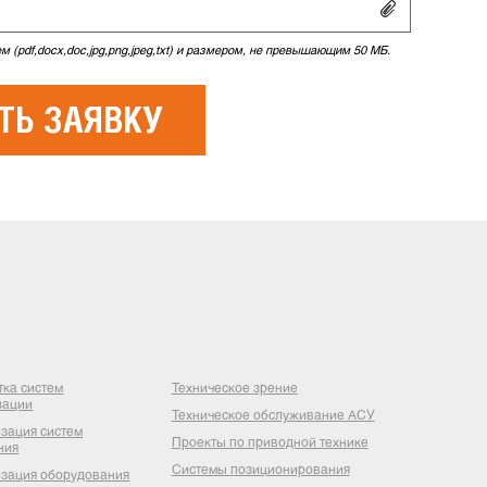
 (pdf,docx,doc,jpg,png,jpeg,txt) и размером, не превышающим 50 МБ.
тка систем
Техническое зрение
зации
Техническое обслуживание АСУ
зация систем
Проекты по приводной технике
ния
Системы позиционирования
зация оборудования