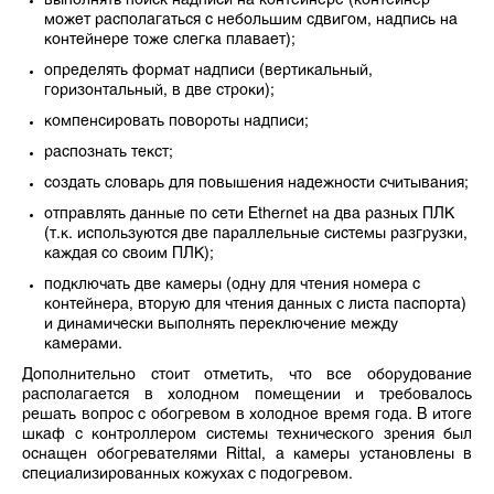
выполнять поиск надписи на контейнере (контейнер
может располагаться с небольшим сдвигом, надпись на
контейнере тоже слегка плавает);
определять формат надписи (вертикальный,
горизонтальный, в две строки);
компенсировать повороты надписи;
распознать текст;
создать словарь для повышения надежности считывания;
отправлять данные по сети Ethernet на два разных ПЛК
(т.к. используются две параллельные системы разгрузки,
каждая со своим ПЛК);
подключать две камеры (одну для чтения номера с
контейнера, вторую для чтения данных с листа паспорта)
и динамически выполнять переключение между
камерами.
Дополнительно стоит отметить, что все оборудование
располагается в холодном помещении и требовалось
решать вопрос с обогревом в холодное время года. В итоге
шкаф с контроллером системы технического зрения был
оснащен обогревателями Rittal, а камеры установлены в
специализированных кожухах с подогревом.