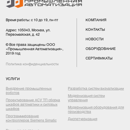
Время работы: с 10 до 19, пн-пт
КОМПАНИЯ
КОНТАКТЫ
Адрес: 105043, Москва, ул.
Первомайская, д. 42
НОВОСТИ
© Все права защищены ООО
ОБОРУДОВАНИЕ
«Промышленная Автоматизация»,
2019 год
СЕРТИФИКАТЫ
Политика конфиденциальности
УСЛУГИ
Внедрение промышленных
Разработка систем визуализации
роботов
Модернизация систем
Проектирование АСУ ТП сборка
управления
шкафов автоматики и силовых
Модернизация оборудования для
шкафов
производства
Программирование
Диспетчеризация
контроллеров Siemens Simatic